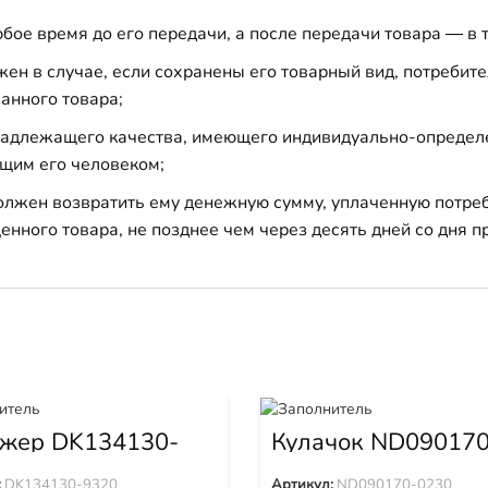
бое время до его передачи, а после передачи товара — в 
н в случае, если сохранены его товарный вид, потребител
анного товара;
 надлежащего качества, имеющего индивидуально-определ
щим его человеком;
должен возвратить ему денежную сумму, уплаченную потре
енного товара, не позднее чем через десять дней со дня
жер DK134130-
Кулачок ND090170
0230
:
DK134130-9320
Артикул:
ND090170-0230