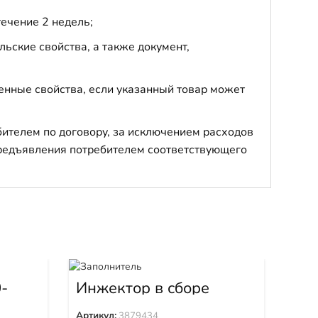
течение 2 недель;
ьские свойства, а также документ,
енные свойства, если указанный товар может
бителем по договору, за исключением расходов
 предъявления потребителем соответствующего
-
Инжектор в сборе
Ин
3879434
Артикул:
3879434
Арти