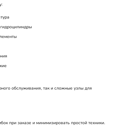
y:
атура
, гидроцилиндры
элементы
ения
кие
рного обслуживания, так и сложные узлы для
ок при заказе и минимизировать простой техники.