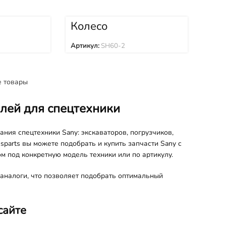
Колесо
щее
направляющее
KAA0896 SH60-2
Артикул:
SH60-2
е товары
алей для спецтехники
ния спецтехники Sany: экскаваторов, погрузчиков,
sparts вы можете подобрать и купить запчасти Sany с
м под конкретную модель техники или по артикулу.
аналоги, что позволяет подобрать оптимальный
сайте