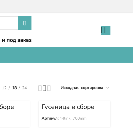
 и под заказ
12
18
24
сборе
Гусеница в сборе
)(LUB)
(болотная)
44link_700mm
Артикул:
44link_700mm