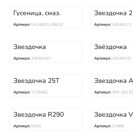
Гусеница, смаз.
Звездочка 
(39зв) 610ММ
2404N271
UA260K1L39610
Артикул:
UA260K1L39610
Артикул:
2404N271
UA260K1L39610
Звездочка
Звёздочка
2404N257
2404N431
Артикул:
2404N257
Артикул:
2404N431
Звездочка 25T
Звездочка 
UR159J025 T178482
SK120 2404
SPR-SK120
Артикул:
T178482
Артикул:
SPR-SK12
Звездочка R290
Звездочка 
9120003 37
Артикул:
R290
Артикул:
3748B