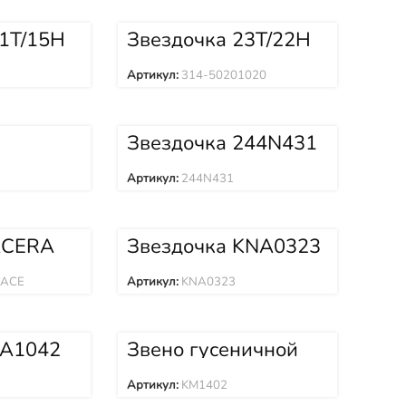
21T/15H
Звездочка 23T/22H
314-50201020
Артикул:
314-50201020
Звездочка 244N431
Артикул:
244N431
ACERA
Звездочка KNA0323
N271
ACE
0ACE
Артикул:
KNA0323
VA1042
Звено гусеничной
48B
цепи в сборе
KM1402
Артикул:
KM1402