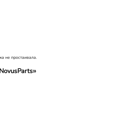
ка не простаивала.
«NovusParts»