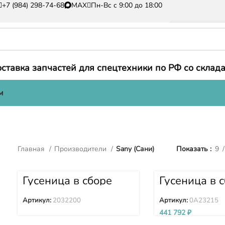
+7 (984) 298-74-68
MAX
Пн-Вс с 9:00 до 18:00
ставка запчастей для спецтехники по РФ со склада
м
Главная
Производители
Sany (Сани)
Показать
9
Гусеница в сборе
Гусеница в 
(2032200) 2032200
(38LX510MM
0A23215
Артикул:
2032200
Артикул:
0A23215
441 792
₽