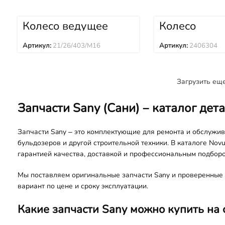
Колесо ведущее
Колесо
947-50201000
направляю
21/26/403/M16
2406304
Артикул:
21/26/403/M16
Артикул:
2406304
Загрузить ещ
Запчасти Sany (Сани) – каталог дет
Запчасти Sany – это комплектующие для ремонта и обслужива
бульдозеров и другой строительной техники. В каталоге Novu
гарантией качества, доставкой и профессиональным подборо
Мы поставляем оригинальные запчасти Sany и проверенные 
вариант по цене и сроку эксплуатации.
Какие запчасти Sany можно купить на 