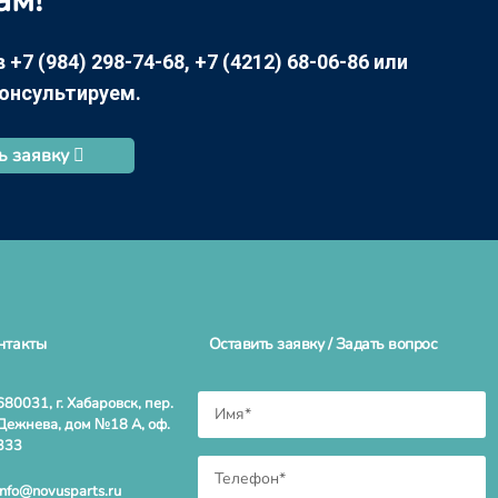
7 (984) 298-74-68, +7 (4212) 68-06-86 или
консультируем.
ь заявку
нтакты
Оставить заявку / Задать вопрос
680031, г. Хабаровск, пер.
Дежнева, дом №18 А, оф.
333
info@novusparts.ru