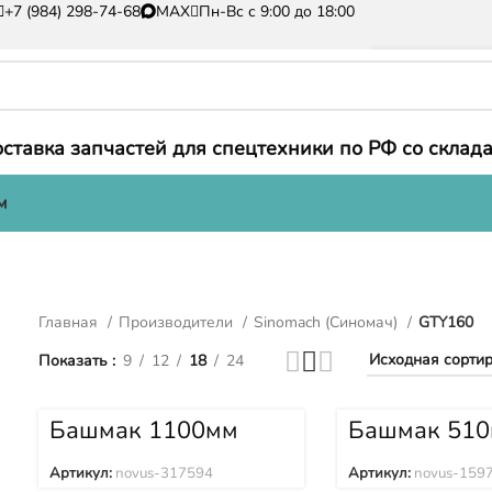
+7 (984) 298-74-68
MAX
Пн-Вс с 9:00 до 18:00
ставка запчастей для спецтехники по РФ со склада
м
Главная
Производители
Sinomach (Синомач)
GTY160
Показать
9
12
18
24
Башмак 1100мм
Башмак 51
SINOMACH
SINOMACH
(Синомач) GTY160
(Синомач) 
Артикул:
novus-317594
Артикул:
novus-159