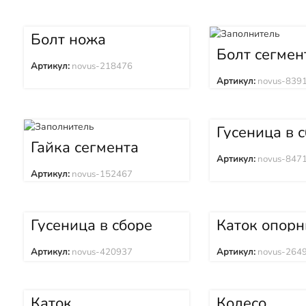
Болт ножа
SINOMACH
Болт сегмен
(Синомач) GTY160
SINOMACH
Артикул:
novus-218476
(Синомач) 
Артикул:
novus-839
Гусеница в 
37L звеньев
Гайка сегмента
SINOMACH
SINOMACH
Артикул:
novus-847
(Синомач) 
(Синомач) GTY160
Артикул:
novus-152467
Гусеница в сборе
Каток опор
болотная 42L звена
двубортный
950 мм SINOMACH
SINOMACH
Артикул:
novus-420937
Артикул:
novus-264
(Синомач) GTY160
(Синомач) 
Каток
Колесо