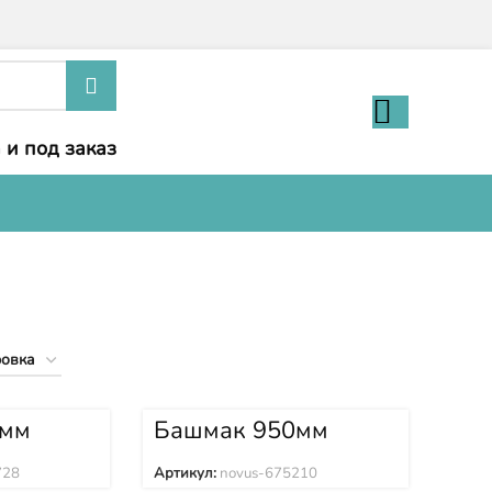
 и под заказ
0мм
Башмак 950мм
SINOMACH
GTY160
(Синомач) GTY160
728
Артикул:
novus-675210