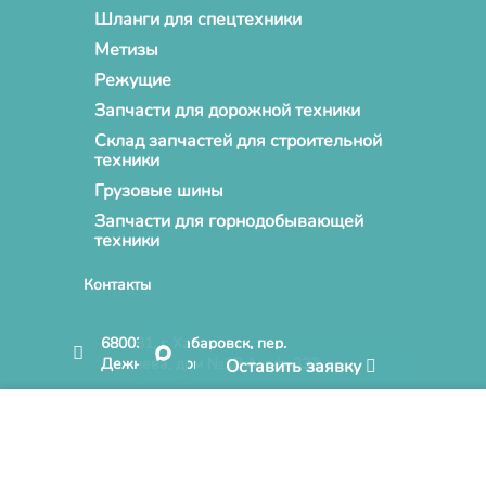
Шланги для спецтехники
Метизы
Режущие
Запчасти для дорожной техники
Склад запчастей для строительной
техники
Грузовые шины
Запчасти для горнодобывающей
техники
Контакты
680031, г. Хабаровск, пер.
Дежнева, дом №18 А, оф. 333
Оставить заявку
info@novusparts.ru
Нажимая кнопку «Принять» и продолжая пользоваться
Сайтом, Вы соглашаетесь на обработку файлов cookies на
+7 (4212) 68-06-86
условиях, отраженных в
Политике конфиденциальности