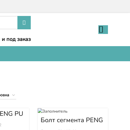
 и под заказ
PENG PU
D165Y
Болт сегмента PENG
PU (Пенг Пу)
2