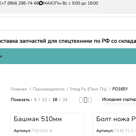
+7 (984) 298-74-68
MAX
Пн-Вс с 9:00 до 18:00
ставка запчастей для спецтехники по РФ со склада
м
Главная
Производители
Peng Pu (Пенг Пу)
PD165Y
Показать
9
12
18
24
Башмак 510мм
Болт ножа 
PENG PU (Пенг Пу)
(Пенг Пу) P
PD165Y PD165YS
PD165YS
Артикул:
T24.32A-8
Артикул:
T24E.71.1-