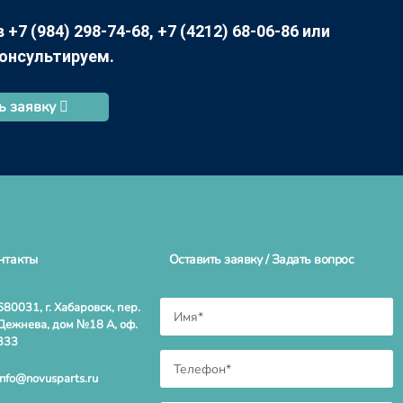
7 (984) 298-74-68, +7 (4212) 68-06-86 или
консультируем.
ь заявку
нтакты
Оставить заявку / Задать вопрос
680031, г. Хабаровск, пер.
Дежнева, дом №18 А, оф.
333
info@novusparts.ru