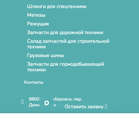
Шланги для спецтехники
Метизы
Режущие
Запчасти для дорожной техники
Склад запчастей для строительной
техники
Грузовые шины
Запчасти для горнодобывающей
техники
Контакты
680031, г. Хабаровск, пер.
Дежнева, дом №18 А, оф. 333
Оставить заявку
info@novusparts.ru
Нажимая кнопку «Принять» и продолжая пользоваться
Сайтом, Вы соглашаетесь на обработку файлов cookies на
+7 (4212) 68-06-86
условиях, отраженных в
Политике конфиденциальности