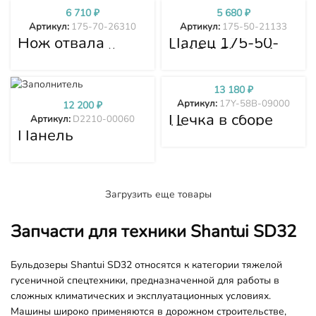
6 710
₽
5 680
₽
Артикул:
175-70-26310
Артикул:
175-50-21133
Нож отвала
Палец 175-50-
центральный
21134 Shantui
175-70-26310
SD32 175-50-
21133
13 180
₽
Артикул:
17Y-58B-09000
12 200
₽
Печка в сборе
Артикул:
D2210-00060
(Отопитель
Панель
кабины) 17Y-
управления в
58B-09000
сборе D2210-
00060 Shantui
SD16 SD22 SD23
SD32
Загрузить еще товары
Запчасти для техники Shantui SD32
Бульдозеры Shantui SD32 относятся к категории тяжелой
гусеничной спецтехники, предназначенной для работы в
сложных климатических и эксплуатационных условиях.
Машины широко применяются в дорожном строительстве,