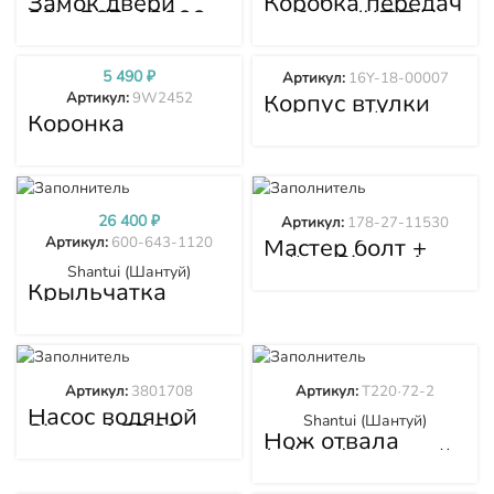
Замок двери
Коробка передач
23Y-56B-12000
в сборе (КПП)
Shantui SD32
175-15-00226
5 490
₽
Артикул:
16Y-18-00007
Корпус втулки
Артикул:
9W2452
(концевой) опора
Коронка
16Y-18-00007
рыхлителя
Shantui SD32
9W2452 16Y-84-
00010
26 400
₽
Артикул:
178-27-11530
Мастер болт +
Артикул:
600-643-1120
гайка Shantui
Shantui (Шантуй)
SD32 178-27-
Крыльчатка
11530
вентилятора
D155 600-643-
1120
Артикул:
3801708
Артикул:
T220·72-2
Насос водяной
Shantui (Шантуй)
Shantui SD32
Нож отвала
3801708
(сфера) средний
T220·72-2