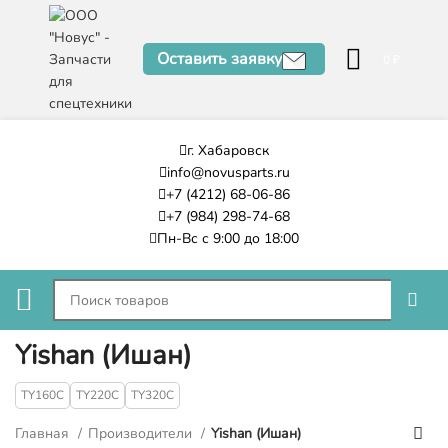
Оставить заявку
0
₽
г. Хабаровск
info@novusparts.ru
+7 (4212) 68-06-86
+7 (984) 298-74-68
Пн-Вс с 9:00 до 18:00
Yishan (Ишан)
TY160C
TY220C
TY320C
Главная
Производители
Yishan (Ишан)