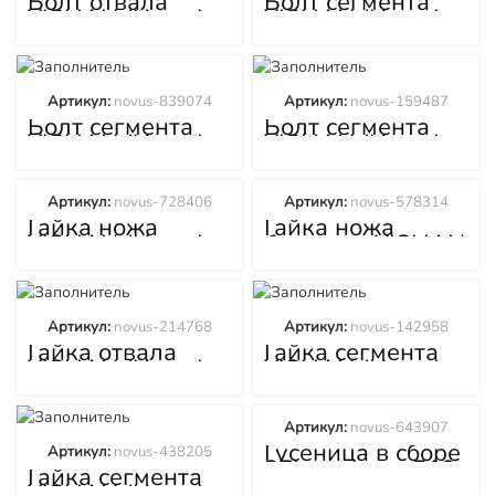
Болт отвала
Болт сегмента
YISHAN (Ишан)
YISHAN (Ишан)
TY220C
TY160C
Артикул:
novus-839074
Артикул:
novus-159487
Болт сегмента
Болт сегмента
YISHAN (Ишан)
YISHAN (Ишан)
TY220C
TY320C
Артикул:
novus-728406
Артикул:
novus-578314
Гайка ножа
Гайка ножа
YISHAN (Ишан)
бокового YISHAN
TY160C
(Ишан) TY320C
Артикул:
novus-214768
Артикул:
novus-142958
Гайка отвала
Гайка сегмента
YISHAN (Ишан)
YISHAN (Ишан)
TY220C
TY220C
Артикул:
novus-643907
Гусеница в сборе
Артикул:
novus-438205
37L звеньев 510
Гайка сегмента
мм YISHAN
YISHAN (Ишан)