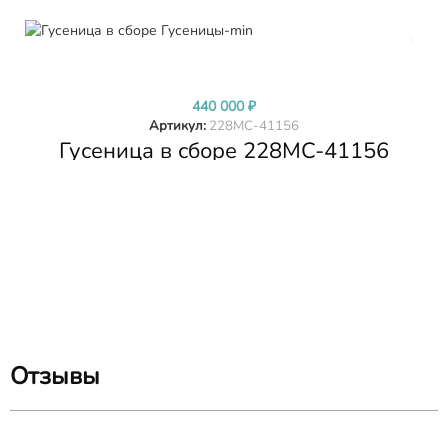
В КОРЗИНУ
440 000
₽
Артикул:
228MC-41156
Гусеница в сборе 228MC-41156
2
S
Отзывы