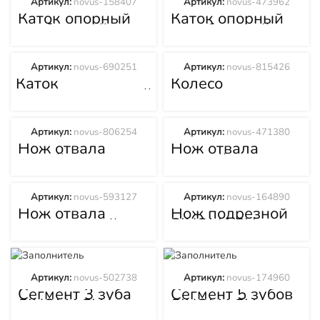
Артикул:
novus-158407
Артикул:
novus-473962
GTY220
GTY220
Каток опорный
Каток опорный
двубортный
однобортный
SINOMACH
SINOMACH
(Синомач)
(Синомач)
GTY220
GTY220
Артикул:
novus-690251
Артикул:
novus-815426
Каток
Колесо
поддерживающий
направляющие
SINOMACH
SINOMACH
(Синомач)
(Синомач)
GTY220
GTY220
Артикул:
novus-806254
Артикул:
novus-471380
Нож отвала
Нож отвала
левый
правый
SINOMACH
SINOMACH
(Синомач)
(Синомач)
GTY220
GTY220
Артикул:
novus-593127
Артикул:
novus-164890
Нож отвала
Нож подрезной
центральный
SINOMACH
SINOMACH
(Синомач)
(Синомач)
GTY220
GTY220
Артикул:
novus-502738
Артикул:
novus-174960
Сегмент 3 зуба
Сегмент 5 зубов
SINOMACH
SINOMACH
(Синомач)
(Синомач)