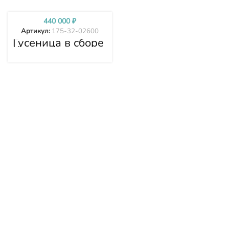
440 000
₽
Артикул:
175-32-02600
Гусеница в сборе
Komatsu
(Комацу) D155A-
5 175-32-02600