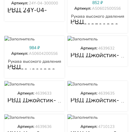
852
₽
Артикул:
24Y-04-300000
РВД 24Y-04-
Артикул:
AS0602500SS6
300000
Рукава высокого давления
РВД
AS0602500SS6
984
₽
Артикул:
4639632
РВД Джойстик-
Артикул:
AS0604200SS6
клапан запорный
Рукава высокого давления
4639632
РВД
AS0604200SS6
Артикул:
4639633
Артикул:
4639635
РВД Джойстик-
РВД Джойстик-
клапан запорный
клапан запорный
4639633
4639635
Артикул:
4639636
Артикул:
4710123