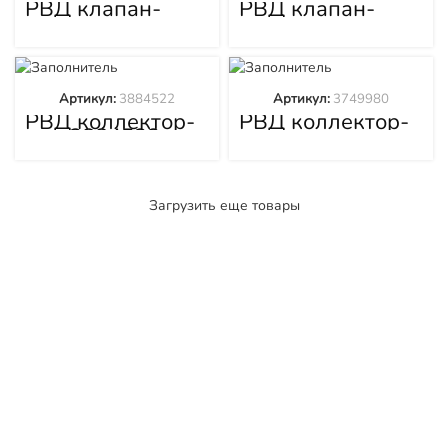
РВД клапан-
РВД клапан-
распред.
распред.
5154713
5154714
Артикул:
3884522
Артикул:
3749980
РВД коллектор-
РВД коллектор-
кпп 3884522
радиатор
3749980
Загрузить еще товары