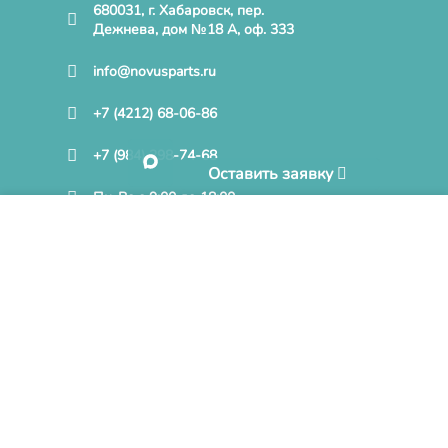
680031, г. Хабаровск, пер.
Дежнева, дом №18 А, оф. 333
info@novusparts.ru
+7 (4212) 68-06-86
+7 (984) 298-74-68
Оставить заявку
Пн-Вс с 9:00 до 18:00
Нажимая кнопку «Принять» и продолжая пользоваться
MAX
Сайтом, Вы соглашаетесь на обработку файлов cookies на
условиях, отраженных в
Политике конфиденциальности
при дальнейшем посещении Cайта.
Оставить заявку / Задать вопрос
БОЛЬШЕ ИНФОРМАЦИИ
ПРИНЯТЬ