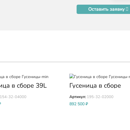
Оставить заявку
ица в сборе 39L
Гусеница в сборе
ьев 560мм KOMATSU
(39Lx610MM) LUB 1
тсу) D85 D85A-21
32-02000
154-32-04000
Артикул:
195-32-02000
₽
892 500
₽
ИНУ
В КОРЗИНУ