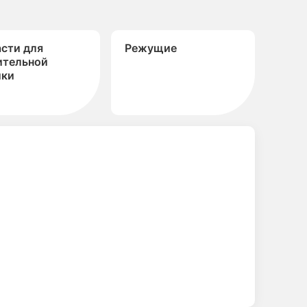
асти для
Режущие
ительной
ики