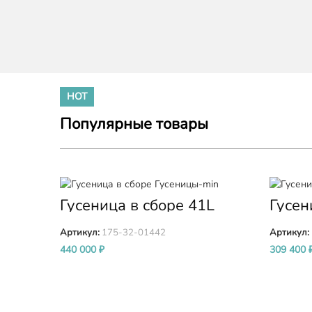
HOT
Популярные товары
Гусеница в сборе 41L
Гусен
звено 560mm KOMATSU
звен
(Коматсу) D155 D155A-5
(Кома
Артикул:
175-32-01442
Артикул:
440 000
₽
309 400
В КОРЗИНУ
В КОРЗ