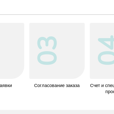
2
03
0
аявки
Согласование заказа
Счет и сп
про