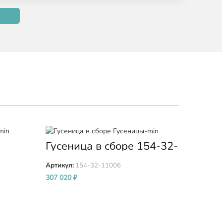
Гусеница в сборе 154-32-
Гусе
95-
11006
4115
Артикул:
154-32-11006
Артикул
307 020
₽
440 000
В КОРЗИНУ
В КОР