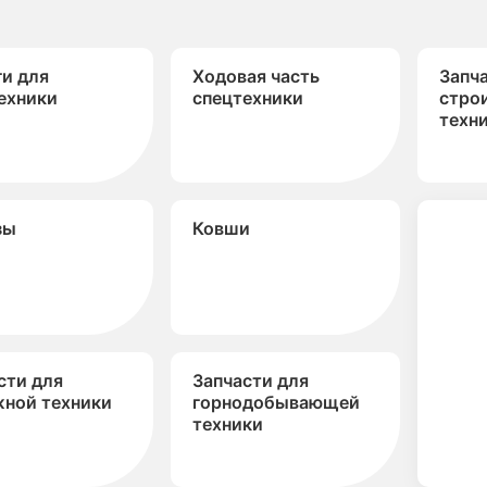
и для
Ходовая часть
Запч
ехники
спецтехники
стро
техн
зы
Ковши
сти для
Запчасти для
ной техники
горнодобывающей
техники