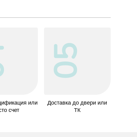
4
05
ецификация или
Доставка до двери или
сто счет
ТК