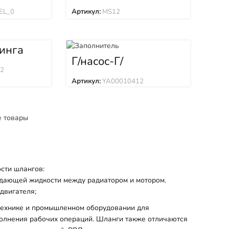
L_0
MS12
EL_0
Артикул:
MS12
инга
Г/насос-Г/
распределитель
 2
YA00010412
Артикул:
YA00010412
е товары
сти шлангов:
дающей жидкости между радиатором и мотором.
двигателя;
 технике и промышленном оборудовании для
полнения рабочих операций. Шланги также отличаются