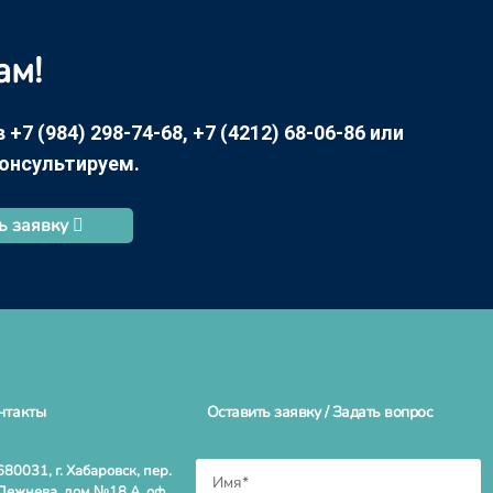
ам!
7 (984) 298-74-68, +7 (4212) 68-06-86 или
консультируем.
ь заявку
нтакты
Оставить заявку / Задать вопрос
680031, г. Хабаровск, пер.
Дежнева, дом №18 А, оф.