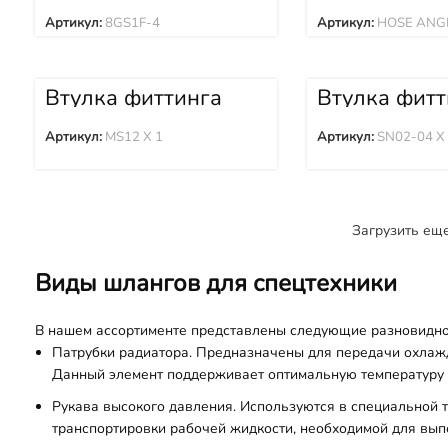
8GS1F-4
HOSE ANGE
Артикул:
8GS1F-4
Артикул:
HOSE ANG
Втулка фиттинга
Втулка фитт
MS12 X 1
SN02-04 X 2
Артикул:
MS12 X 1
Артикул:
SN02-04 X
Загрузить ещ
Виды шлангов для спецтехники
В нашем ассортименте представлены следующие разновидно
Патрубки радиатора. Предназначены для передачи охлаж
Данный элемент поддерживает оптимальную температуру 
Рукава высокого давления. Используются в специальной
транспортировки рабочей жидкости, необходимой для вы