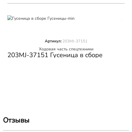
В КОРЗИНУ
Артикул:
203MJ-37151
Ходовая часть спецтехники
Г
203MJ-37151 Гусеница в сборе
K
SHANTUI SD16
Отзывы