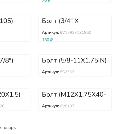
70
₽
 105)
Болт (3/4″ X
60.4)+Гайка(3/4″)
SQ(BOX OF 90)
Артикул:
6V1792+1S1860
6V1792+1S1860
130
₽
7/8″)
Болт (5/8-11X1.75IN)
8S2332
Артикул:
8S2332
0X1.5)
Болт (M12X1.75X40-
0
MM) 6V8197
20
Артикул:
6V8197
е товары