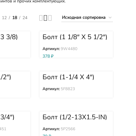
винтов и прочих комплектующих.
12
18
24
3 3/8)
Болт (1 1/8″ X 5 1/2″)
9W4480
Артикул:
9W4480
378
₽
/2″)
Болт (1-1/4 X 4″)
5F8823
Артикул:
5F8823
3/4″)
Болт (1/2-13X1.5-IN)
51
5P2566
451
Артикул:
5P2566