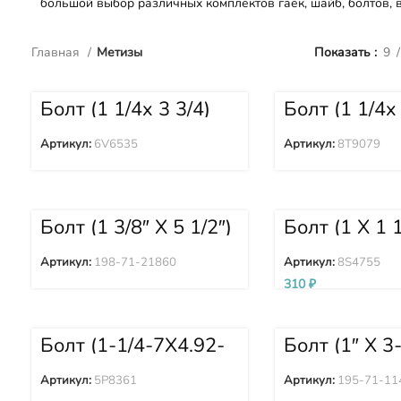
большой выбор различных комплектов гаек, шайб, болтов, 
Главная
Метизы
Показать
9
Болт (1 1/4x 3 3/4)
Болт (1 1/4x 
6V6535
8T9079
Артикул:
6V6535
Артикул:
8T9079
Болт (1 3/8″ X 5 1/2″)
Болт (1 X 1 1
198-71-21860
8S4755
Артикул:
198-71-21860
Артикул:
8S4755
310
₽
Болт (1-1/4-7X4.92-
Болт (1″ X 3-
IN) 5P8361
195-71-114
Артикул:
5P8361
Артикул:
195-71-11