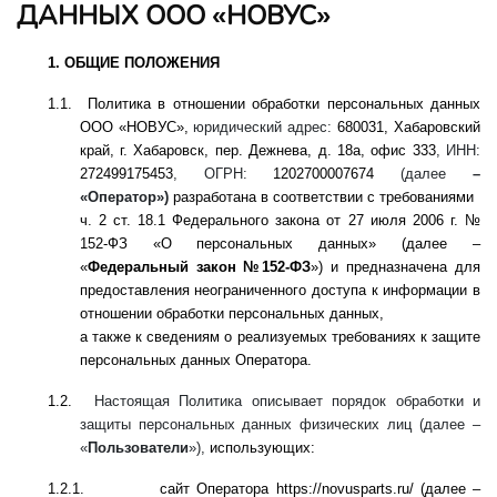
ДАННЫХ ООО «НОВУС»
1.
ОБЩИЕ ПОЛОЖЕНИЯ
1.1.
Политика в отношении обработки персональных данных
ООО «НОВУС»,
юридический адрес:
680031, Хабаровский
край, г. Хабаровск, пер. Дежнева, д. 18а, офис 333
, ИНН:
272499175453
, ОГРН:
1202700007674
(далее
–
«Оператор»)
разработана в соответствии с требованиями
ч. 2 ст. 18.1 Федерального закона от 27 июля 2006 г. №
152-ФЗ «О
персональных данных» (далее –
«
Федеральный закон №152-ФЗ
») и предназначена для
предоставления неограниченного доступа к информации в
отношении обработки персональных данных,
а также к сведениям о реализуемых требованиях к защите
персональных данных Оператора.
1.2.
Настоящая Политика описывает порядок обработки и
защиты персональных данных физических лиц (далее –
«
Пользователи
»),
использующих:
1.2.1.
сайт Оператора
https
://
novusparts
.
ru
/
(далее –