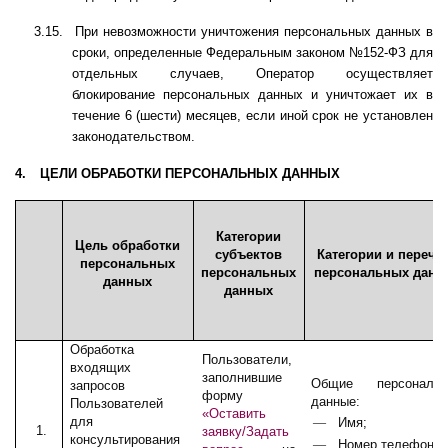
3.15.
При невозможности уничтожения персональных данных в
сроки, определенные Федеральным законом №152-ФЗ для
отдельных случаев, Оператор осуществляет
блокирование персональных данных и уничтожает их в
течение 6 (шести) месяцев, если иной срок не установлен
законодательством.
4.
ЦЕЛИ ОБРАБОТКИ ПЕРСОНАЛЬНЫХ ДАННЫХ
Категории
Цель обработки
субъектов
Категории и перече
персональных
персональных
персональных данн
данных
данных
Обработка
Пользователи,
входящих
заполнившие
Общие персональн
запросов
форму
данные:
Пользователей
«Оставить
для
—
Имя
;
1.
заявку/Задать
консультирования
—
Номер телефона;