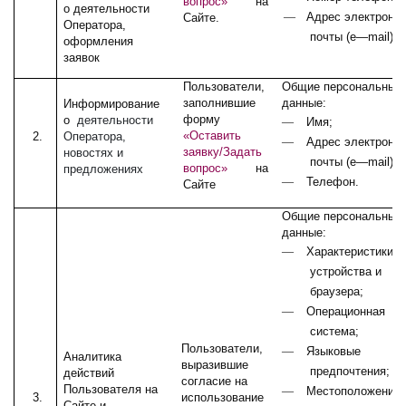
вопрос»
на
о деятельности
—
Адрес электронн
Сайте.
Оператора,
почты (
e
—
mail
).
оформления
заявок
Пользователи,
Общие персональные
заполнившие
данные:
Информирование
форму
о
деятельности
—
Имя;
«Оставить
2.
Оператора,
—
Адрес электронн
заявку/Задать
новостях и
почты (
e
—
mail
);
вопрос»
на
предложениях
—
Телефон.
Сайте
Общие персональные
данные:
—
Характеристики
устройства и
браузера;
—
Операционная
система;
Пользователи,
—
Языковые
Аналитика
выразившие
предпочтения;
действий
согласие на
Пользователя на
—
Местоположение,
3.
использование
Сайте и