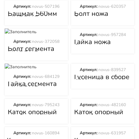
Артикул:
novus-507196
Артикул:
novus-620357
Башмак 560мм
Болт ножа
LIUGONG
бокового
(Люгонг) CLG
LIUGONG
B320
(Люгонг) CLG
B320
Артикул:
novus-957284
Гайка ножа
Артикул:
novus-372058
бокового
Болт сегмента
LIUGONG
LIUGONG
(Люгонг) CLG
(Люгонг) CLG
B320
B320
Артикул:
novus-839527
Гусеница в сборе
Артикул:
novus-684129
41L звено
Гайка сегмента
560mm LIUGONG
LIUGONG
(Люгонг) CLG
(Люгонг) CLG
B320
B320
Артикул:
novus-795243
Артикул:
novus-482160
Каток опорный
Каток опорный
двубортный
однобортный
LIUGONG
LIUGONG
(Люгонг) CLG
(Люгонг) CLG
B320
B320
Артикул:
novus-160894
Артикул:
novus-631957