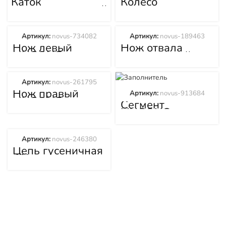
Каток
Колесо
поддерживающий
направляющее
LIUGONG
LIUGONG
(Люгонг) CLG
(Люгонг) CLG
B320
B320
Артикул:
novus-734082
Артикул:
novus-189463
Нож левый
Нож отвала
LIUGONG
центральный
(Люгонг) CLG
LIUGONG
B320
(Люгонг) CLG
B320
Артикул:
novus-261795
Нож правый
Артикул:
novus-913684
LIUGONG
Сегмент
(Люгонг) CLG
LIUGONG
B320
(Люгонг) CLG
B320
Артикул:
novus-246380
Цепь гусеничная
41L звено
LIUGONG
(Люгонг) CLG
B320