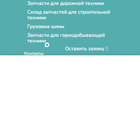
Запчасти для дорожной техники
Склад запчастей для строительной
техники
Грузовые шины
Запчасти для горнодобывающей
техники
Оставить заявку
Контакты
Нажимая кнопку «Принять» и продолжая пользоваться
Сайтом, Вы соглашаетесь на обработку файлов cookies на
680031, г. Хабаровск, пер.
Дежнева, дом №18 А, оф. 333
условиях, отраженных в
Политике конфиденциальности
при дальнейшем посещении Cайта.
info@novusparts.ru
БОЛЬШЕ ИНФОРМАЦИИ
ПРИНЯТЬ
+7 (4212) 68-06-86
+7 (984) 298-74-68
Пн-Вс с 9:00 до 18:00