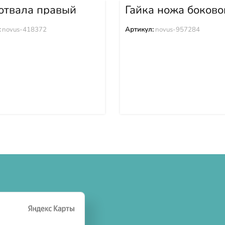
отвала правый
Гайка ножа боково
ARD (Санвард)
LIUGONG (Люгонг)
5Y-2
B320
:
novus-418372
Артикул:
novus-957284