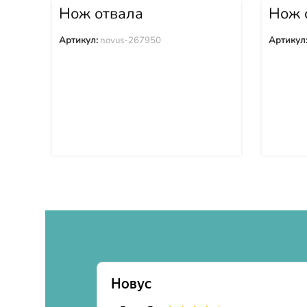
Нож отвала
Нож 
центральный
SUNW
SUNWARD (Санвард)
SD16
Артикул:
novus-267950
Артикул
SD165Y-2