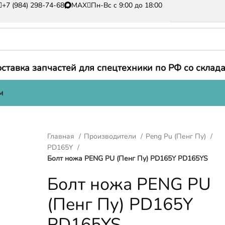
+7 (984) 298-74-68
MAX
Пн-Вс с 9:00 до 18:00
ставка запчастей для спецтехники по РФ со склада
м
Главная
Производители
Peng Pu (Пенг Пу)
PD165Y
Болт ножа PENG PU (Пенг Пу) PD165Y PD165YS
Болт ножа PENG PU
(Пенг Пу) PD165Y
PD165YS