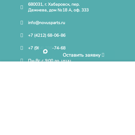
680031, г. Хабаровск, пер.
Дежнева, дом №18 А, оф. 333
info@novusparts.ru
+7 (4212) 68-06-86
+7 (984) 298-74-68
Оставить заявку
Пн-Вс с 9:00 до 18:00
Нажимая кнопку «Принять» и продолжая пользоваться
MAX
Сайтом, Вы соглашаетесь на обработку файлов cookies на
условиях, отраженных в
Политике конфиденциальности
при дальнейшем посещении Cайта.
Оставить заявку / Задать вопрос
БОЛЬШЕ ИНФОРМАЦИИ
ПРИНЯТЬ