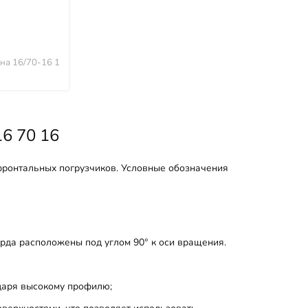
70-16
на 16/70-16 1
6 70 16
фронтальных погрузчиков. Условные обозначения
орда расположены под углом 90° к оси вращения.
даря высокому профилю;