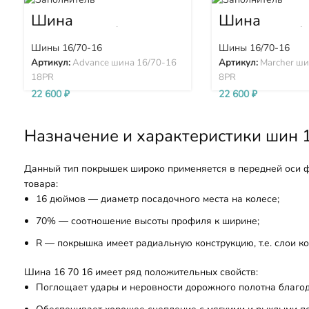
Шина
Шина
Advance 16/70-16
Marcher 16/
18PR
18PR
Шины 16/70-16
Шины 16/70-16
Артикул:
Advance шина 16/70-16
Артикул:
Marcher ши
18PR
8PR
22 600
₽
22 600
₽
Назначение и характеристики шин 1
Данный тип покрышек широко применяется в передней оси 
товара:
16 дюймов — диаметр посадочного места на колесе;
70% — соотношение высоты профиля к ширине;
R — покрышка имеет радиальную конструкцию, т.е. слои к
Шина 16 70 16 имеет ряд положительных свойств:
Поглощает удары и неровности дорожного полотна благо