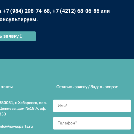
7 (984) 298-74-68, +7 (4212) 68-06-86 или
консультируем.
ь заявку
нтакты
Оставить заявку / Задать вопрос
680031, г. Хабаровск, пер.
Дежнева, дом №18 А, оф.
333
info@novusparts.ru