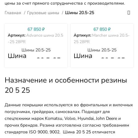
цены за счет прямого сотрудничества с производителями.
Главная
Грузовые шины
Шины 20.5-25
67 850
₽
67 850
₽
Артикул:
Advance шина 20.5
Артикул:
Marcher шина 20.5-
-25 28PR
25 28PR
Шины 20.5-25
Шины 20.5-25
Шина
Шина
Advance 20.5-25
Marcher 20.5-25
28PR
28PR
Назначение и особенности резины
20 5 25
Данные покрышки используются во фронтальных и вилочных
погрузчиках, грейдерах, самосвалах. Подходят для
спецтехники марок Komatsu, Volvo, Hyundai, John Deere и
прочих брендов. Резина изготовлена согласно требованиям
стандартов ISO 9000, 9002.
Шина 20 5 25 отличается