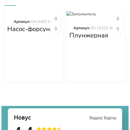
Артикул:
0414401105
Насос-форсунка
Артикул:
65.10102-6064
0414401105
Плунжерная
пара 65.10102-
6064