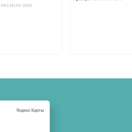
:
DK134153-3520