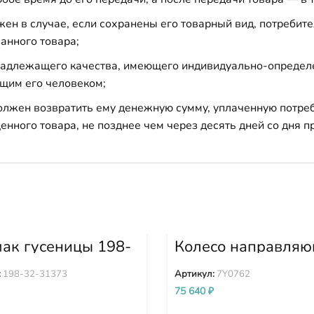
н в случае, если сохранены его товарный вид, потребител
анного товара;
 надлежащего качества, имеющего индивидуально-определ
щим его человеком;
должен возвратить ему денежную сумму, уплаченную потре
енного товара, не позднее чем через десять дней со дня
ак гусеницы 198-
Колесо направля
1373
7Y0762
:
198-32-31373
Артикул:
7Y0762
75 640
₽