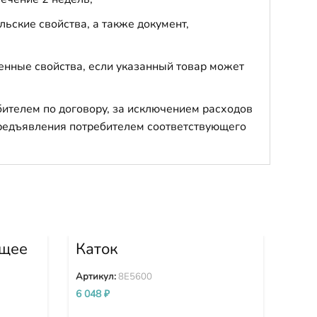
ьские свойства, а также документ,
енные свойства, если указанный товар может
бителем по договору, за исключением расходов
 предъявления потребителем соответствующего
ющее
Каток
Ка
поддерживающий
8E5600
Артикул:
8E5600
Арти
6 048
₽
26 9