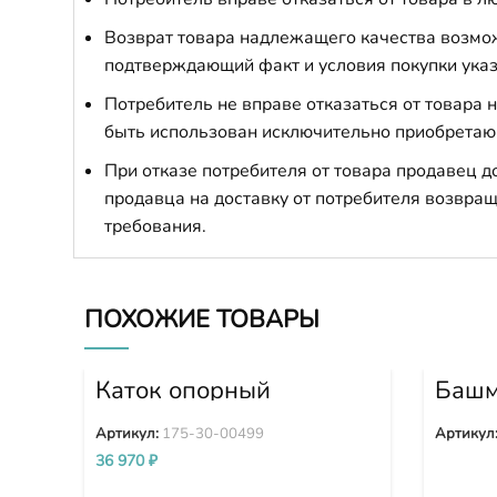
Возврат товара надлежащего качества возможе
подтверждающий факт и условия покупки указ
Потребитель не вправе отказаться от товара
быть использован исключительно приобретаю
При отказе потребителя от товара продавец 
продавца на доставку от потребителя возвращ
требования.
ПОХОЖИЕ ТОВАРЫ
Каток опорный
Башм
двубортный 175-30-
32-3
00499
Артикул:
175-30-00499
Артикул
36 970
₽