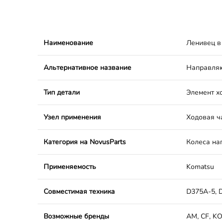
Наименование
Ленивец в
Альтернативное название
Направляю
Тип детали
Элемент х
Узел применения
Ходовая ч
Категория на NovusParts
Колеса на
Применяемость
Komatsu
Совместимая техника
D375A-5, 
Возможные бренды
AM, CF, K