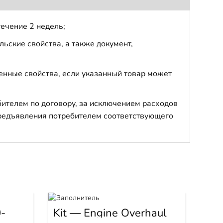
течение 2 недель;
ьские свойства, а также документ,
енные свойства, если указанный товар может
бителем по договору, за исключением расходов
 предъявления потребителем соответствующего
Га
-
Kit — Engine Overhaul
OH3802630
Арти