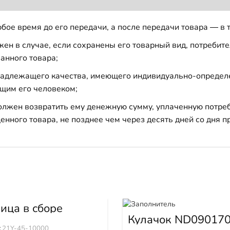
бое время до его передачи, а после передачи товара — в 
н в случае, если сохранены его товарный вид, потребител
анного товара;
 надлежащего качества, имеющего индивидуально-определ
щим его человеком;
должен возвратить ему денежную сумму, уплаченную потре
енного товара, не позднее чем через десять дней со дня
ица в сборе
tui (45звХ600мм)
Кулачок ND090170
45-10000
0230
:
21Y-45-10000