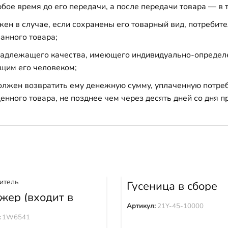
бое время до его передачи, а после передачи товара — в 
н в случае, если сохранены его товарный вид, потребител
анного товара;
 надлежащего качества, имеющего индивидуально-определ
щим его человеком;
должен возвратить ему денежную сумму, уплаченную потре
енного товара, не позднее чем через десять дней со дня
Гусеница в сборе
Shantui (45звХ600
жер (входит в
21Y-45-10000
39) 1W6541
Артикул:
21Y-45-10000
:
1W6541