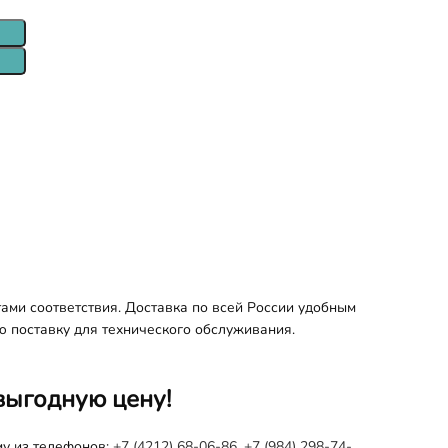
тами соответствия. Доставка по всей России удобным
ю поставку для технического обслуживания.
выгодную цену!
му из телефонов:
+7 (4212) 68-06-86
,
+7 (984) 298-74-