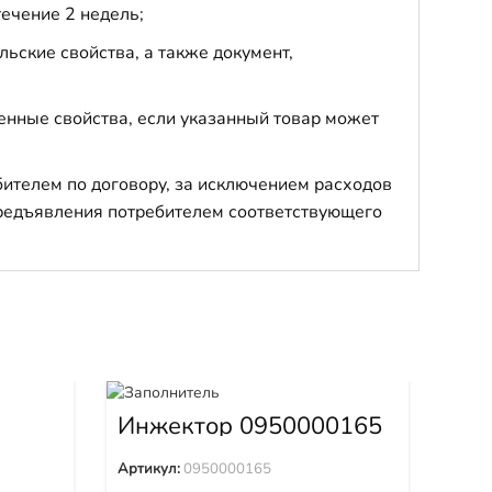
течение 2 недель;
ьские свойства, а также документ,
енные свойства, если указанный товар может
бителем по договору, за исключением расходов
 предъявления потребителем соответствующего
мм)
Инжектор 0950000165
Кла
Артикул:
0950000165
Арти