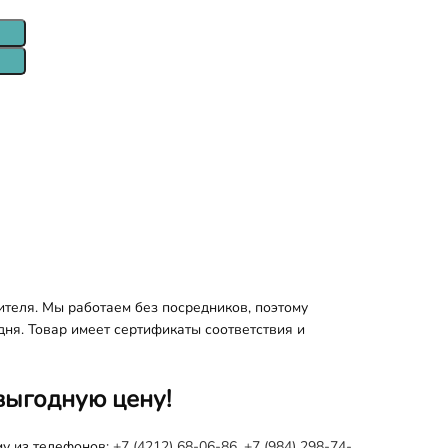
теля. Мы работаем без посредников, поэтому
дня. Товар имеет сертификаты соответствия и
выгодную цену!
му из телефонов:
+7 (4212) 68-06-86
,
+7 (984) 298-74-