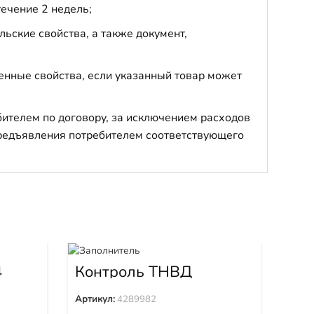
течение 2 недель;
ьские свойства, а также документ,
енные свойства, если указанный товар может
бителем по договору, за исключением расходов
 предъявления потребителем соответствующего
Кат
42
4
Контроль ТНВД
4289982
Арти
Артикул:
4289982