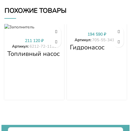
ПОХОЖИЕ ТОВАРЫ
194 590
₽
Артикул:
705-55-34190
211 120
₽
Гидронасос
Артикул:
6212-72-1110
Komatsu WA380-
Топливный насос
3 705-55-34190
высокого
давления (ТНВД)
Komatsu
SDA6D140E-2
D275A-5D 6212-
72-1110