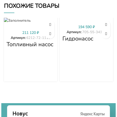
ПОХОЖИЕ ТОВАРЫ
194 590
₽
Артикул:
705-55-34190
211 120
₽
Гидронасос
Артикул:
6212-72-1110
Komatsu WA380-
Топливный насос
3 705-55-34190
высокого
давления (ТНВД)
Komatsu
SDA6D140E-2
D275A-5D 6212-
72-1110