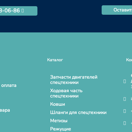
Оставит
68-06-86
Каталог
Ко
Запчасти двигателей
спецтехники
 оплата
Ходовая часть
спецтехники
Ковши
овара
Шланги для спецтехники
Метизы
Режущие