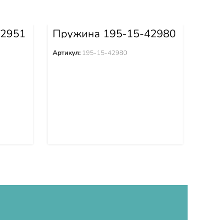
42951
Пружина 195-15-42980
Пр
Артикул:
195-15-42980
Арти