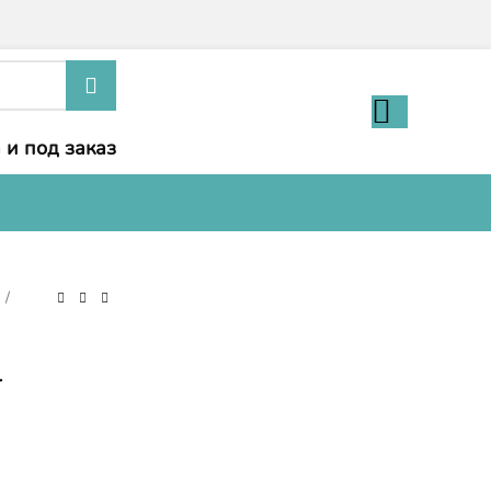
 и под заказ
и
-