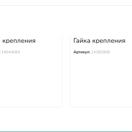
а крепления
Гайка крепления
ака 14044064
башмака 1426090
:
14044064
Артикул:
14260906