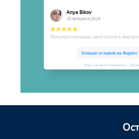
Новус на карте Хабаровска — Янде
Ост