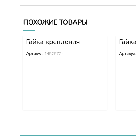
ПОХОЖИЕ ТОВАРЫ
Гайка крепления
Гайк
башмака 14525774
башм
Артикул:
14525774
Артикул