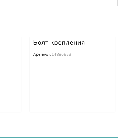
Болт крепления
Бо
6
башмака 14880553
ба
Артикул:
14880553
Арти