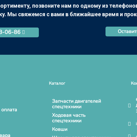
ортименту, позвоните нам по одному из телефонов +
ку. Мы свяжемся с вами в ближайшее время и про
Оставит
68-06-86
Каталог
Ко
Запчасти двигателей
спецтехники
 оплата
Ходовая часть
спецтехники
Ковши
овара