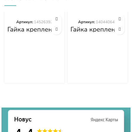
Артикул:
14526392
Артикул:
140440645
Гайка крепления
Гайка крепления
башмака
башмака
14526392
140440645