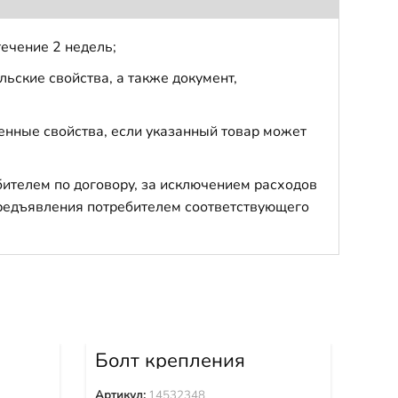
течение 2 недель;
ьские свойства, а также документ,
енные свойства, если указанный товар может
бителем по договору, за исключением расходов
 предъявления потребителем соответствующего
Болт крепления
Бо
0
башмака 14532348
ба
Артикул:
14532348
Арти