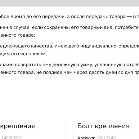
бое время до его передачи, а после передачи товара — в 
н в случае, если сохранены его товарный вид, потребител
анного товара;
 надлежащего качества, имеющего индивидуально-определ
щим его человеком;
должен возвратить ему денежную сумму, уплаченную потре
енного товара, не позднее чем через десять дней со дня
 крепления
Болт крепления
ака 14880552
башмака 1801264
:
14880552
Артикул:
18012640