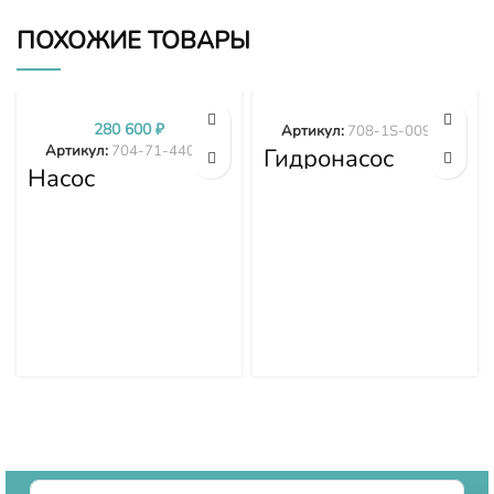
ПОХОЖИЕ ТОВАРЫ
280 600
₽
Артикул:
708-1S-00970
Артикул:
704-71-44002
Гидронасос
Насос
вентилятора
трансмиссии
WA380-6
D375A-1 D375A-
WA430-6
2 D375A-3 704-
WA470-6
71-44002
WA480-6 708-
1S-00970