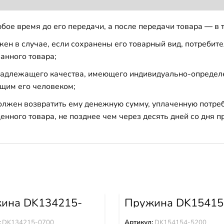
бое время до его передачи, а после передачи товара — в 
н в случае, если сохранены его товарный вид, потребител
анного товара;
 надлежащего качества, имеющего индивидуально-определ
щим его человеком;
должен возвратить ему денежную сумму, уплаченную потре
енного товара, не позднее чем через десять дней со дня
ина DK134215-
Пружина DK15415
5200
:
DK134215-0700
Артикул:
DK154154-5200