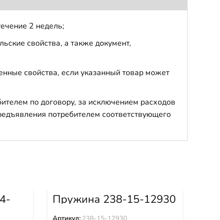
течение 2 недель;
ьские свойства, а также документ,
енные свойства, если указанный товар может
бителем по договору, за исключением расходов
 предъявления потребителем соответствующего
4-
Пружина 238-15-12930
Пр
Артикул:
238-15-12930
Арти