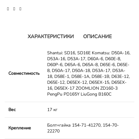
ХАРАКТЕРИСТИКИ
ОПИСАНИЕ
Shantui: SD16, SD16E Komatsu: D50A-16,
D53A-16, D53A-17, D60A-6, D60E-8,
D60P-6, D65A-6, D65A-8, D65E-6, D65E-
8, D50A-17, D50A-18, D53A-17, D53A-
Совместимость
18, D58E-1, D58E-1A, D58E-1B, D63E-12,
D65E-12, D65EX-12, D65EX-15, D65EX-
16, D65EX-17 ZOOMLION ZD160-3
PengPu PD165Y LiuGong B160C
Вес
17 кг
Болт+гайка 154-71-41270, 154-70-
Крепление
22270