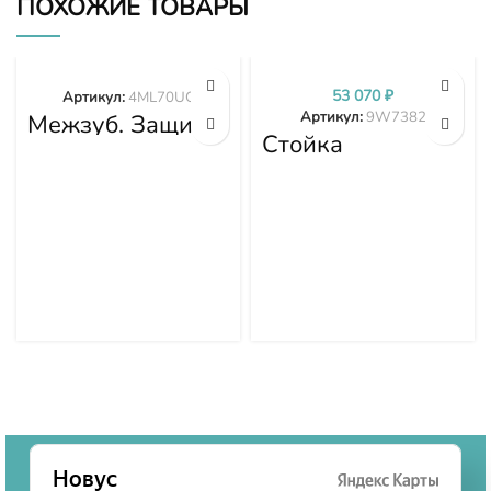
ПОХОЖИЕ ТОВАРЫ
53 070
₽
Артикул:
4ML70UC
Артикул:
9W7382
Межзуб. Защита
4ML70UC
Стойка
рыхлителя D7
9W7382