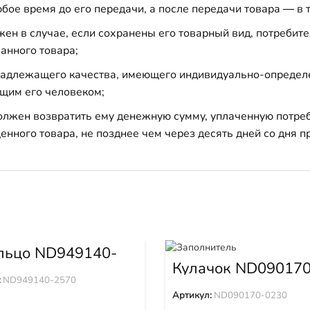
бое время до его передачи, а после передачи товара — в 
н в случае, если сохранены его товарный вид, потребител
анного товара;
 надлежащего качества, имеющего индивидуально-определ
щим его человеком;
должен возвратить ему денежную сумму, уплаченную потре
енного товара, не позднее чем через десять дней со дня
льцо ND949140-
Кулачок ND090170
0230
:
ND949140-2570
Артикул:
ND090170-0230