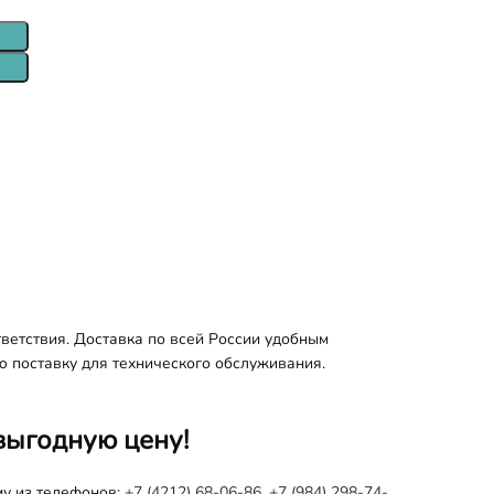
ветствия. Доставка по всей России удобным
ю поставку для технического обслуживания.
выгодную цену!
му из телефонов:
+7 (4212) 68-06-86
,
+7 (984) 298-74-