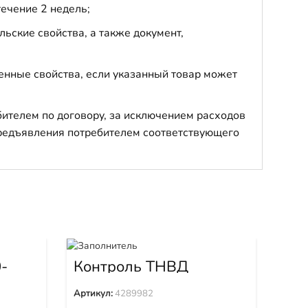
течение 2 недель;
ьские свойства, а также документ,
енные свойства, если указанный товар может
бителем по договору, за исключением расходов
 предъявления потребителем соответствующего
Ин
-
Контроль ТНВД
4289982
Арти
Артикул:
4289982