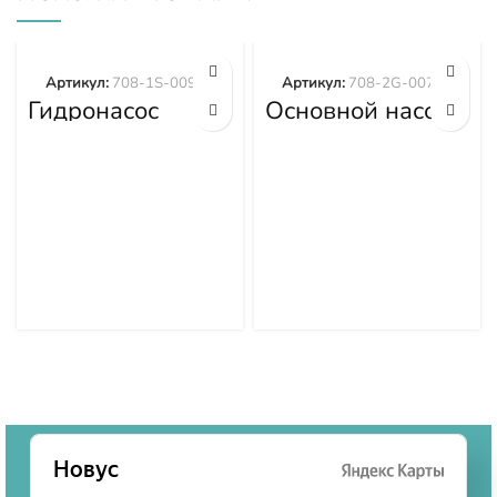
Артикул:
708-1S-00970
Артикул:
708-2G-00700
Гидронасос
Основной насос
вентилятора
гидравлики
WA380-6
PC300-8 PC350-
WA430-6
8 708-2G-00700
WA470-6
WA480-6 708-
1S-00970