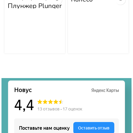
направляющее в
Плунжер Plunger
сборе 21Y-44-
00000