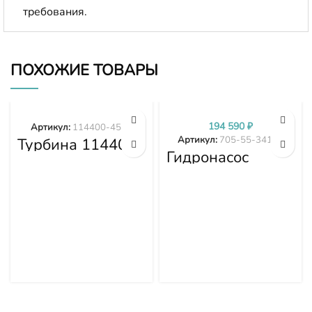
требования.
ПОХОЖИЕ ТОВАРЫ
194 590
₽
Артикул:
114400-4577
Артикул:
705-55-34190
Турбина 114400-
4577
Гидронасос
Komatsu WA380-
3 705-55-34190