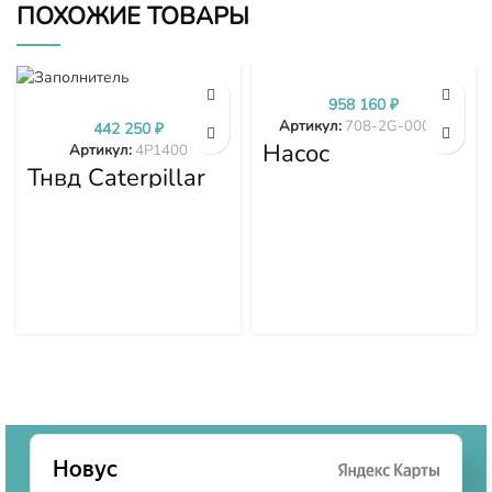
ПОХОЖИЕ ТОВАРЫ
958 160
₽
Артикул:
708-2G-00024
442 250
₽
Насос
Артикул:
4P1400
гидравлики
Тнвд Caterpillar
PC300-7 PC350-
4P1400
7 PC360-7 708-
2G-00024