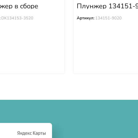
жер в сборе
Плунжер 134151-
4153-3520
:
DK134153-3520
Артикул:
134151-9020