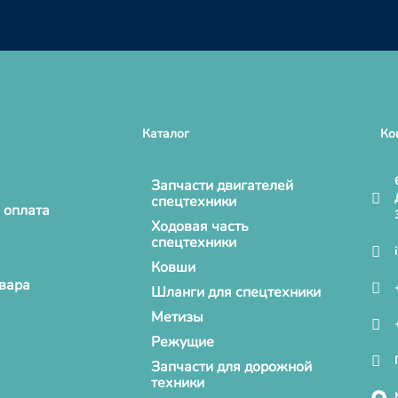
Каталог
Ко
Запчасти двигателей
спецтехники
 оплата
Ходовая часть
спецтехники
Ковши
овара
Шланги для спецтехники
Метизы
Режущие
Запчасти для дорожной
техники