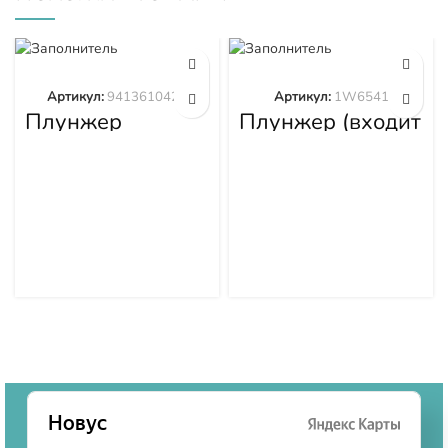
Артикул:
9413610423
Артикул:
1W6541
Плунжер
Плунжер (входит
9413610423
в 1W6539)
1W6541