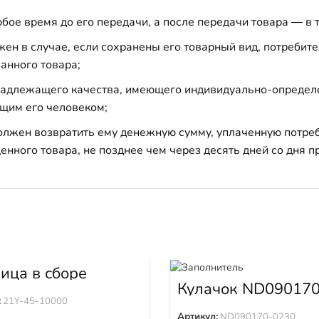
бое время до его передачи, а после передачи товара — в 
н в случае, если сохранены его товарный вид, потребител
анного товара;
 надлежащего качества, имеющего индивидуально-определ
щим его человеком;
должен возвратить ему денежную сумму, уплаченную потре
енного товара, не позднее чем через десять дней со дня
ица в сборе
tui (45звХ600мм)
Кулачок ND090170
45-10000
0230
:
21Y-45-10000
Артикул:
ND090170-0230