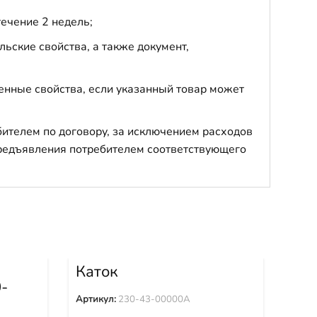
течение 2 недель;
ьские свойства, а также документ,
енные свойства, если указанный товар может
бителем по договору, за исключением расходов
 предъявления потребителем соответствующего
Каток
поддерживающий 230-
-
Ин
43-00000A
Артикул:
230-43-00000A
Арти