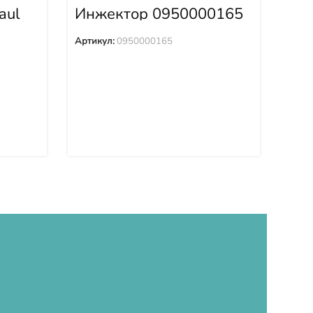
в с
aul
Инжектор 0950000165
Арти
Артикул:
0950000165