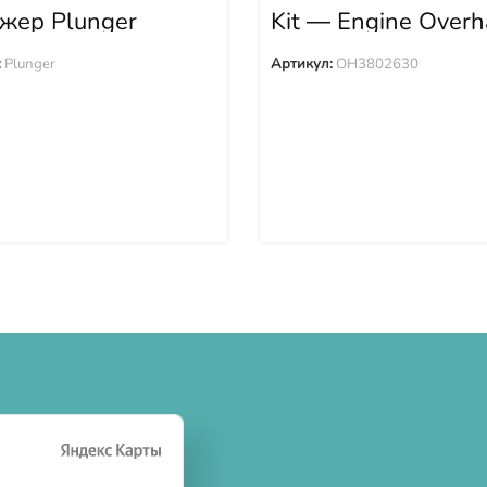
жер Plunger
Kit — Engine Overh
OH3802630
:
Plunger
Артикул:
OH3802630