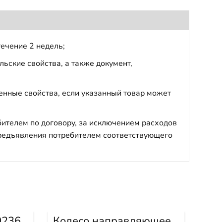
течение 2 недель;
ьские свойства, а также документ,
енные свойства, если указанный товар может
бителем по договору, за исключением расходов
 предъявления потребителем соответствующего
0236
Колесо направляющее
Кат