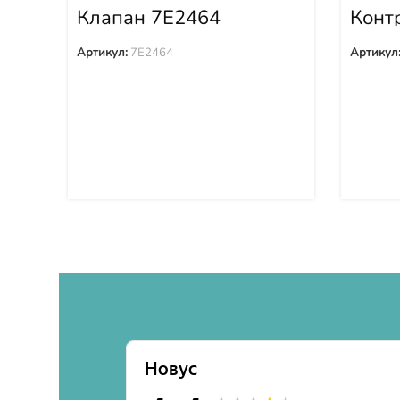
Клапан 7E2464
Конт
4289
Артикул:
7E2464
Артикул