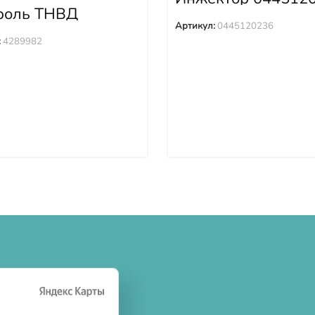
роль ТНВД
982
Артикул:
0445120236
:
4289982