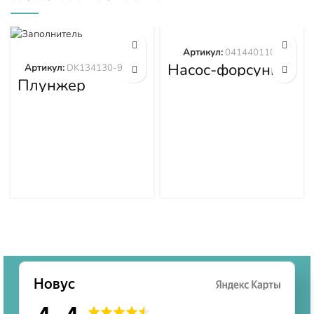
Артикул:
0414401105
Насос-форсунка
Артикул:
DK134130-9320
0414401105
Плунжер
DK134130-9320