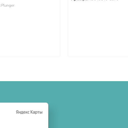
:
Plunger