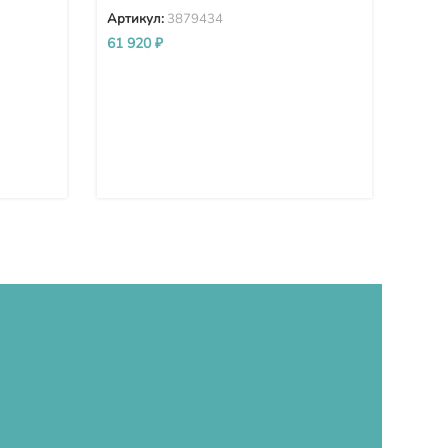
Артикул:
3879434
Арти
61 920
₽