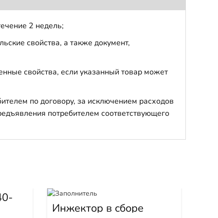
течение 2 недель;
ьские свойства, а также документ,
енные свойства, если указанный товар может
бителем по договору, за исключением расходов
 предъявления потребителем соответствующего
40-
Инжектор в сборе
Де
3879434
00